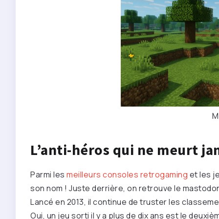
M
L’anti-héros qui ne meurt ja
Parmi les
meilleurs consoles retrogaming
et les j
son nom ! Juste derrière, on retrouve le mastod
Lancé en 2013, il continue de truster les classem
Oui, un jeu sorti il y a plus de dix ans est le deuxiè