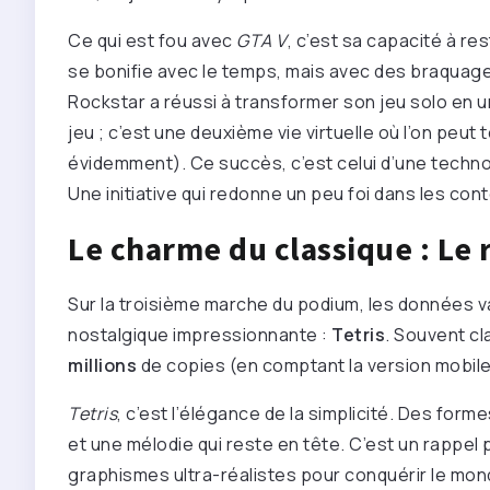
Ce qui est fou avec
GTA V
, c’est sa capacité à re
se bonifie avec le temps, mais avec des braquag
Rockstar a réussi à transformer son jeu solo en 
jeu ; c’est une deuxième vie virtuelle où l’on peut to
évidemment). Ce succès, c’est celui d’une technol
Une initiative qui redonne un peu foi dans les con
Le charme du classique : Le
Sur la troisième marche du podium, les données va
nostalgique impressionnante :
Tetris
. Souvent cl
millions
de copies (en comptant la version mobile e
Tetris
, c’est l’élégance de la simplicité. Des forme
et une mélodie qui reste en tête. C’est un rappel 
graphismes ultra-réalistes pour conquérir le mon