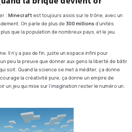
and la brique devient or
er :
Minecraft
est toujours assis sur le trône, avec un
ndement. On parle de plus de
300 millions
d’unités
lus que la population de nombreux pays, et le jeu
me. Il n’y a pas de fin, juste un espace infini pour
t un peu la preuve que donner aux gens la liberté de bâtir
qui soit. Quand la science se met à méditer, ça donne
courage la créativité pure, ça donne un empire de
oir un jeu qui mise sur l’imagination rester le numéro un.