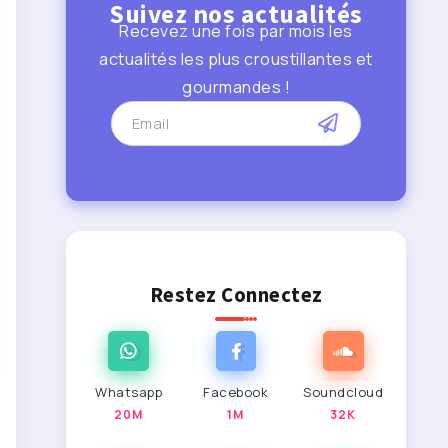
Suivez nos actualités
Recevez une fois par mois les
actualités les plus croustillantes et
gourmandes !
Restez Connectez
Whatsapp
Facebook
Soundcloud
20M
1M
32K