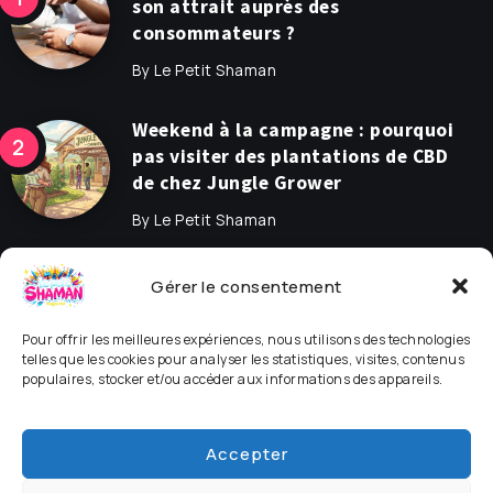
son attrait auprès des
consommateurs ?
By
Le Petit Shaman
Weekend à la campagne : pourquoi
pas visiter des plantations de CBD
de chez Jungle Grower
By
Le Petit Shaman
Recherchez
Gérer le consentement
Un sujet en particulier ?
Pour offrir les meilleures expériences, nous utilisons des technologies
telles que les cookies pour analyser les statistiques, visites, contenus
populaires, stocker et/ou accéder aux informations des appareils.
Accepter
Instagram
Music
© 2009 - 2025, Le Petit