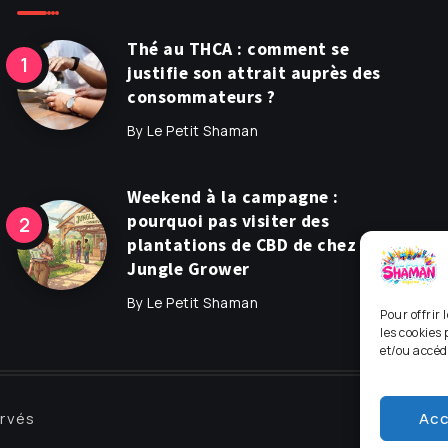
Thé au THCA : comment se
justifie son attrait auprès des
consommateurs ?
By
Le Petit Shaman
Weekend à la campagne :
pourquoi pas visiter des
plantations de CBD de chez
Jungle Grower
By
Le Petit Shaman
Pour offrir
les cookies 
et/ou accéd
Ins
Acc
ervés