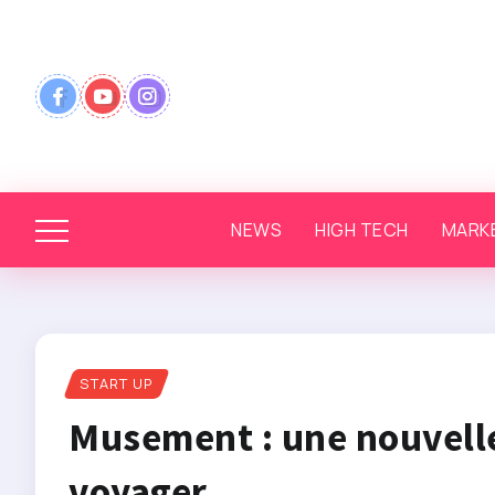
NEWS
HIGH TECH
MARK
START UP
Musement : une nouvelle
voyager