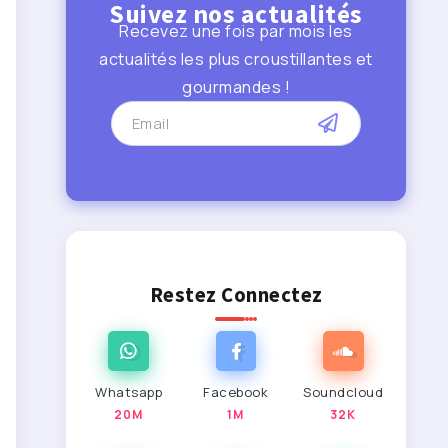
Suivez nos actualités
Recevez une fois par mois les
actualités les plus croustillantes et
gourmandes !
Restez Connectez
Whatsapp
Facebook
Soundcloud
20M
1M
32K