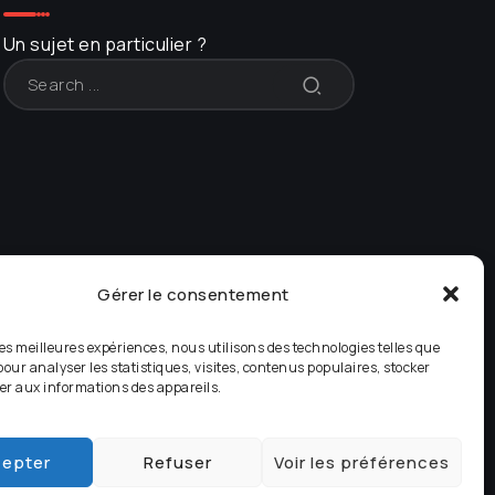
Un sujet en particulier ?
Gérer le consentement
 les meilleures expériences, nous utilisons des technologies telles que
pour analyser les statistiques, visites, contenus populaires, stocker
er aux informations des appareils.
tagram
Music
SMB LTD
Masterclass by Panda
epter
Refuser
Voir les préférences